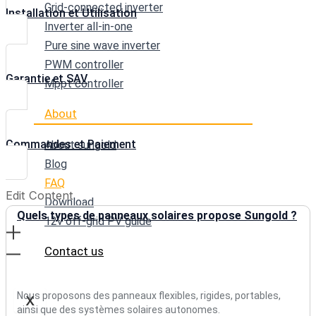
Grid-connected inverter
Installation et Utilisation
Inverter all-in-one
Pure sine wave inverter
PWM controller
Garantie et SAV
Mppt controller
About
Commandes et Paiement
About sungold
Blog
FAQ
Edit Content
Download
Quels types de panneaux solaires propose Sungold ?
12v off-grid PV guide
Contact us
Nous proposons des panneaux flexibles, rigides, portables,
X
ainsi que des systèmes solaires autonomes.