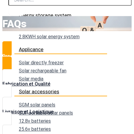
Solar-lantern
Energy storage system
FAQs
1KWH solar energy system
2.8KWH solar energy system
Applicance
Produits et Technologies
Solar directly freezer
Solar rechargeable fan
Solar media
Fabrication et Qualité
Solar accessories
SGM solar panels
Livraison et Logistique
SGF portable solar panels
12.8v batteries
25.6v batteries