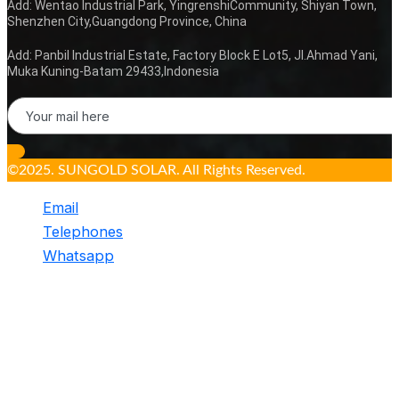
Add: Wentao Industrial Park, YingrenshiCommunity, Shiyan Town,
Shenzhen City,Guangdong Province, China
Add: Panbil Industrial Estate, Factory Block E Lot5, JI.Ahmad Yani,
Muka Kuning-Batam 29433,Indonesia
©2025. SUNGOLD SOLAR. All Rights Reserved.
Email
Telephones
Whatsapp